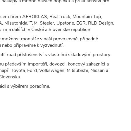
nášlapy a mnoho dalších doplňků a příslušenství pro
pcem firem AEROKLAS, RealTruck, Mountain Top,
, Misutonida, TJM, Steeler, Upstone, EGR, RLD Design,
orm a dalších v České a Slovenské republice.
 možnost montáže v naší provozovně, případně
 nebo připravíme k vyzvednutí.
ff-road příslušenství s vlastními skladovými prostory.
sou především importéři, dovozci, koncový zákazníci a
např. Toyota, Ford, Volkswagen, Mitsubishi, Nissan a
 Slovensku.
rádi s výběrem poradíme.