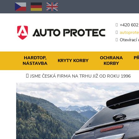
Přejít
na
obsah
+420 602
autoprote
Otevírací
HARDTOP,
OCHRANA
PŘ
KRYTY KORBY
NÁSTAVBA
KORBY
JSME ČESKÁ FIRMA NA TRHU JIŽ OD ROKU 1996