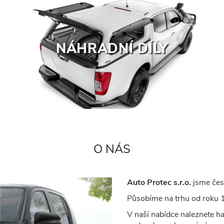
NÁHRADNÍ DÍLY
O NÁS
Auto Protec s.r.o.
jsme česk
Působíme na trhu od roku 1
V naší nabídce naleznete ha