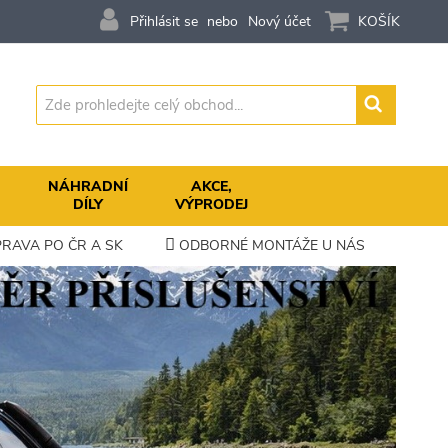
Přihlásit se
Nový účet
KOŠÍK
Vyhledávání
,
NÁHRADNÍ
AKCE,
DÍLY
VÝPRODEJ
RAVA PO ČR A SK
ODBORNÉ MONTÁŽE U NÁS