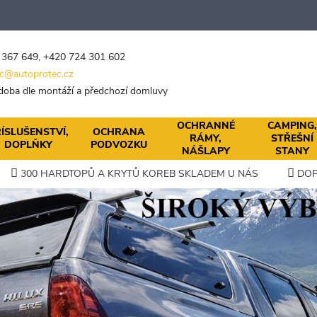
 367 649
,
+420 724 301 602
c@autoprotec.cz
 doba dle montáží a předchozí domluvy
OCHRANNÉ
CAMPING
ÍSLUŠENSTVÍ,
OCHRANA
RÁMY,
STŘEŠNÍ
DOPLŇKY
PODVOZKU
NÁŠLAPY
STANY
300 HARDTOPŮ A KRYTŮ KOREB SKLADEM U NÁS
DOP