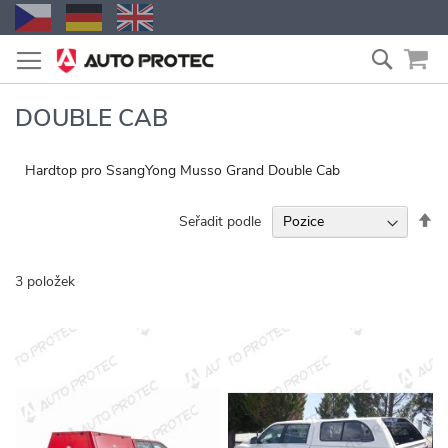
Přejít
Vyhled
na
obsah
DOUBLE CAB
Hardtop pro SsangYong Musso Grand Double Cab
Na
Seřadit podle
se
3
položek