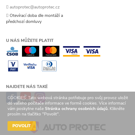
autoprotec@autoprotec.cz
Otevírací doba dle montáží a
předchozí domluvy
U NÁS MŮŽETE PLATIT
NAJDETE NÁS TAKÉ
COOKIES: Tato webová stránka potřebuje pro svůj provoz uložit
do vašeho počítače informace ve formě cookies. Více informací
vám poskytne naše
Stránka ochrany osobních údajů.
Klikněte
prosím na tlačítko "Povolit".
POVOLIT