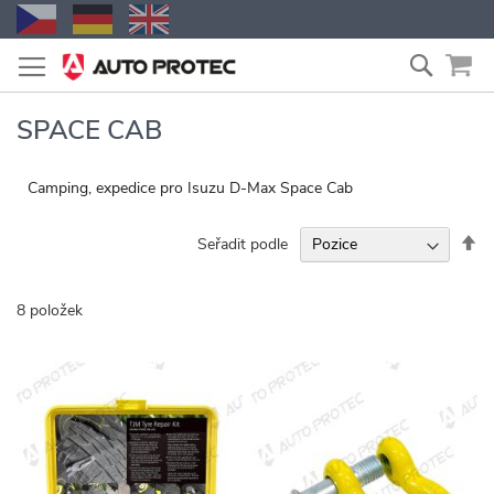
Přejít
Vyhled
na
obsah
SPACE CAB
Camping, expedice pro Isuzu D-Max Space Cab
Na
Seřadit podle
se
8
položek