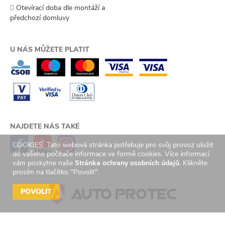
Otevírací doba dle montáží a
předchozí domluvy
U NÁS MŮŽETE PLATIT
NAJDETE NÁS TAKÉ
COOKIES: Tato webová stránka potřebuje pro svůj provoz uložit
do vašeho počítače informace ve formě cookies. Více informací
vám poskytne naše
Stránka ochrany osobních údajů.
Klikněte
prosím na tlačítko "Povolit".
POVOLIT
© 2026 Auto Protec s.r.o. Všechna práva vyhrazena. | Created by
GetReady