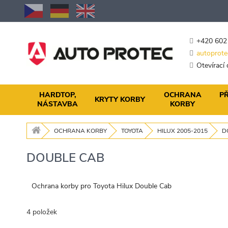
Přejít
na
obsah
+420 602
autoprote
Otevírací
HARDTOP,
OCHRANA
PŘ
KRYTY KORBY
NÁSTAVBA
KORBY
OCHRANA KORBY
TOYOTA
HILUX 2005-2015
D
DOUBLE CAB
Ochrana korby pro Toyota Hilux Double Cab
4
položek