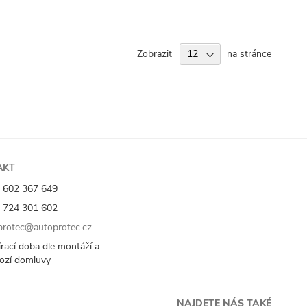
Zobrazit
na stránce
AKT
 602 367 649
 724 301 602
rotec@autoprotec.cz
rací doba dle montáží a
ozí domluvy
NAJDETE NÁS TAKÉ