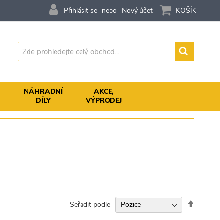
Přihlásit se
Nový účet
KOŠÍK
Vyhledávání
,
NÁHRADNÍ
AKCE,
DÍLY
VÝPRODEJ
Nastavit
Seřadit podle
sestupn