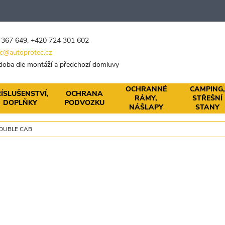
 367 649
,
+420 724 301 602
c@autoprotec.cz
 doba dle montáží a předchozí domluvy
OCHRANNÉ
CAMPING
ÍSLUŠENSTVÍ,
OCHRANA
RÁMY,
STŘEŠNÍ
DOPLŇKY
PODVOZKU
NÁŠLAPY
STANY
OUBLE CAB