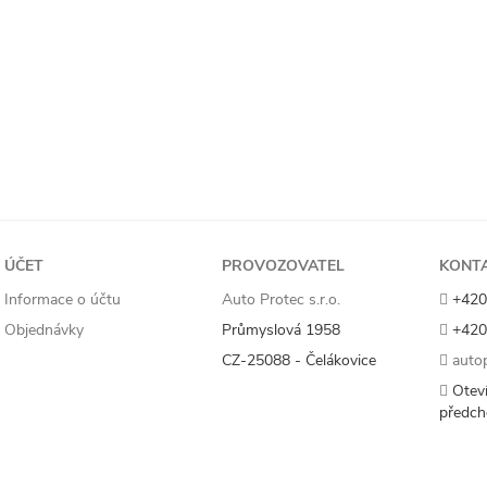
ÚČET
PROVOZOVATEL
KONT
Informace o účtu
Auto Protec s.r.o.
+420
Objednávky
Průmyslová 1958
+420
CZ-25088 - Čelákovice
autop
Oteví
předch