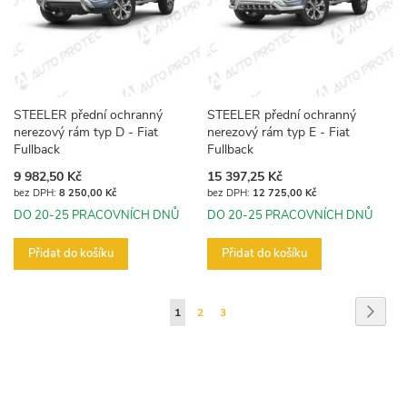
STEELER přední ochranný
STEELER přední ochranný
nerezový rám typ D - Fiat
nerezový rám typ E - Fiat
Fullback
Fullback
9 982,50 Kč
15 397,25 Kč
8 250,00 Kč
12 725,00 Kč
DO 20-25 PRACOVNÍCH DNŮ
DO 20-25 PRACOVNÍCH DNŮ
Přidat do košíku
Přidat do košíku
Stránka
Strán
Násled
Právě
Stránka
Stránka
1
2
3
si
prohlížíte
stránku