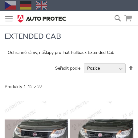
Přejít
Vyhled
na
obsah
EXTENDED CAB
Ochranné rámy, nášlapy pro Fiat Fullback Extended Cab
Na
Seřadit podle
se
Produkty
1
-
12
z
27