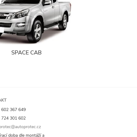
SPACE CAB
AKT
 602 367 649
 724 301 602
rotec@autoprotec.cz
rací doba dle montáží a