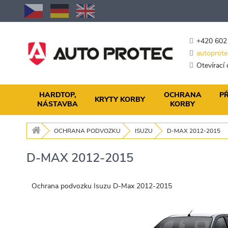
Přejít
na
obsah
+420 602
autoprote
Otevírací
HARDTOP,
OCHRANA
PŘ
KRYTY KORBY
NÁSTAVBA
KORBY
OCHRANA PODVOZKU
ISUZU
D-MAX 2012-2015
D-MAX 2012-2015
Ochrana podvozku Isuzu D-Max 2012-2015