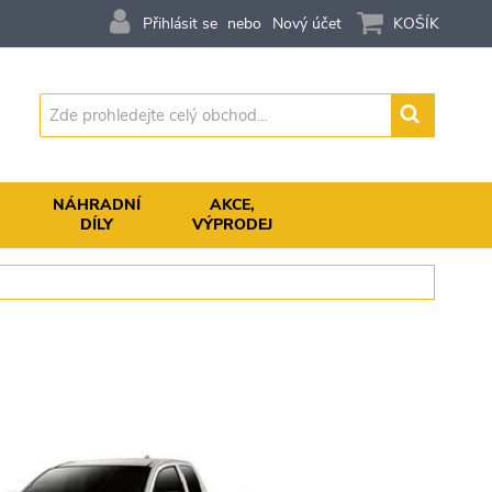
Přihlásit se
Nový účet
KOŠÍK
Vyhledávání
,
NÁHRADNÍ
AKCE,
DÍLY
VÝPRODEJ