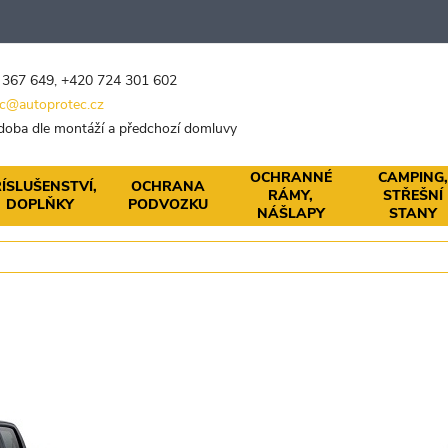
 367 649
,
+420 724 301 602
c@autoprotec.cz
 doba dle montáží a předchozí domluvy
OCHRANNÉ
CAMPING
ÍSLUŠENSTVÍ,
OCHRANA
RÁMY,
STŘEŠNÍ
DOPLŇKY
PODVOZKU
NÁŠLAPY
STANY