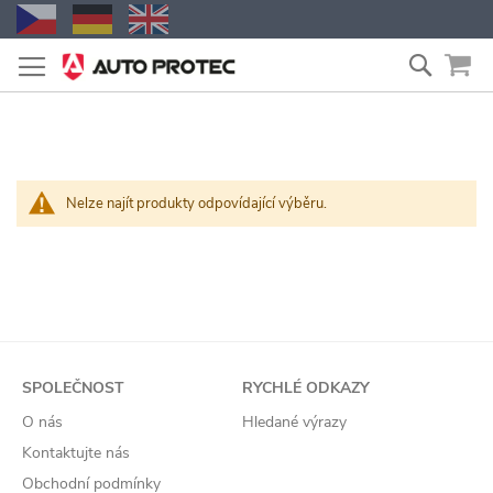
Přejít
Vyhled
na
obsah
Nelze najít produkty odpovídající výběru.
SPOLEČNOST
RYCHLÉ ODKAZY
O nás
Hledané výrazy
Kontaktujte nás
Obchodní podmínky