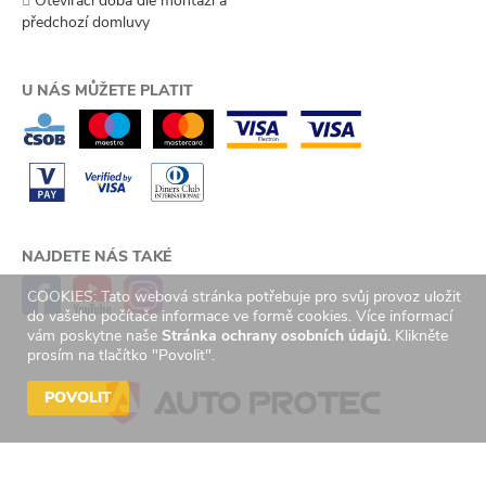
Otevírací doba dle montáží a
předchozí domluvy
U NÁS MŮŽETE PLATIT
NAJDETE NÁS TAKÉ
COOKIES: Tato webová stránka potřebuje pro svůj provoz uložit
do vašeho počítače informace ve formě cookies. Více informací
vám poskytne naše
Stránka ochrany osobních údajů.
Klikněte
prosím na tlačítko "Povolit".
POVOLIT
© 2026 Auto Protec s.r.o. Všechna práva vyhrazena. | Created by
GetReady
s.r.o.