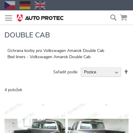
Přejít
Vyhled
na
obsah
DOUBLE CAB
Ochrana korby pro Volkswagen Amarok Double Cab
Bed liners - Volkswagen Amarok Double Cab
Na
Seřadit podle
se
4
položek