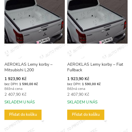
AEROKLAS Lemy korby –
AEROKLAS Lemy korby – Fiat
Mitsubishi L200
Fullback
Akční
Akční
1 923,90 Kč
1 923,90 Kč
cena
cena
1 590,00 Kč
1 590,00 Kč
Běžná cena
Běžná cena
2 407,90 Kč
2 407,90 Kč
SKLADEM U NÁS
SKLADEM U NÁS
Přidat do košíku
Přidat do košíku