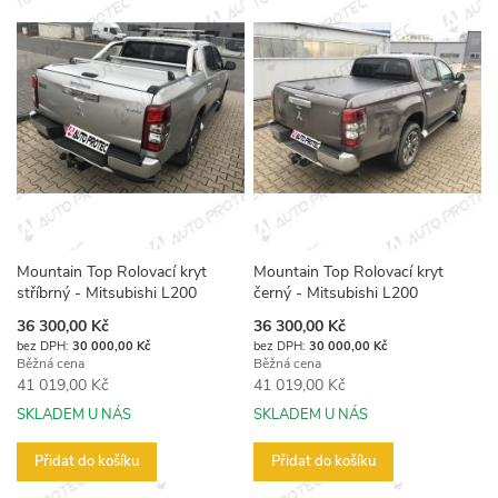
Mountain Top Rolovací kryt
Mountain Top Rolovací kryt
stříbrný - Mitsubishi L200
černý - Mitsubishi L200
Akční
Akční
36 300,00 Kč
36 300,00 Kč
cena
cena
30 000,00 Kč
30 000,00 Kč
Běžná cena
Běžná cena
41 019,00 Kč
41 019,00 Kč
SKLADEM U NÁS
SKLADEM U NÁS
Přidat do košíku
Přidat do košíku