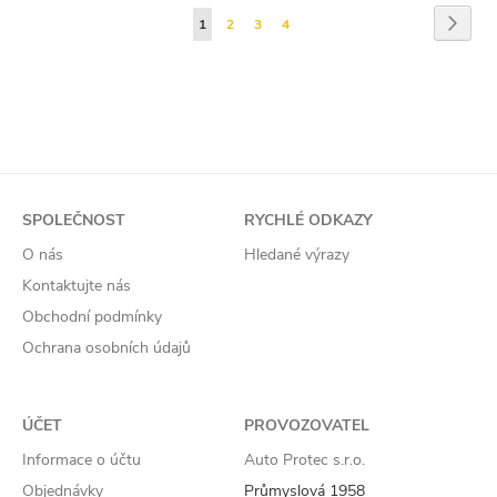
Stránka
Strán
Násled
Právě
Stránka
Stránka
Stránka
1
2
3
4
si
prohlížíte
stránku
SPOLEČNOST
RYCHLÉ ODKAZY
O nás
Hledané výrazy
Kontaktujte nás
Obchodní podmínky
Ochrana osobních údajů
ÚČET
PROVOZOVATEL
Informace o účtu
Auto Protec s.r.o.
Objednávky
Průmyslová 1958