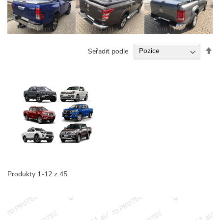
Na
Seřadit podle
se
Produkty
1
-
12
z
45