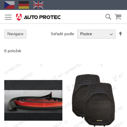
Přejít
Vyhled
na
obsah
Na
Seřadit podle
Navigace
se
6
položek