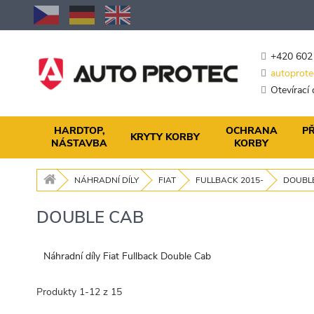
Přejít
na
obsah
+420 602
autoprote
Otevírací
HARDTOP,
OCHRANA
PŘ
KRYTY KORBY
NÁSTAVBA
KORBY
NÁHRADNÍ DÍLY
FIAT
FULLBACK 2015-
DOUBL
DOUBLE CAB
Náhradní díly Fiat Fullback Double Cab
Produkty
1
-
12
z
15