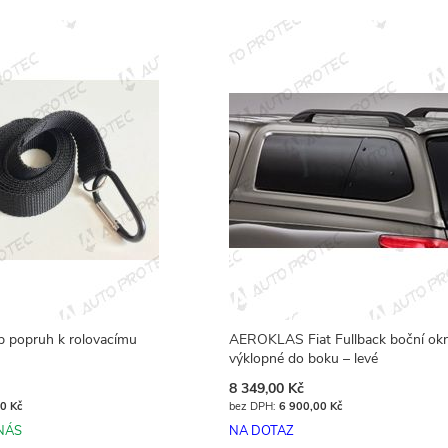
p popruh k rolovacímu
AEROKLAS Fiat Fullback boční ok
výklopné do boku – levé
8 349,00 Kč
0 Kč
6 900,00 Kč
NÁS
NA DOTAZ