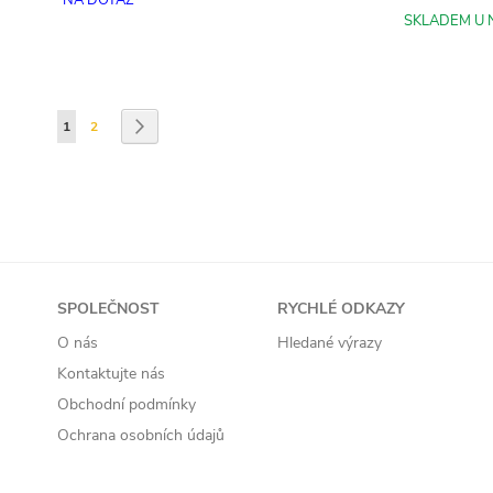
NA DOTAZ
SKLADEM U 
Přidat do košíku
Přidat do košíku
Přidat do košíku
Stránka
Právě si prohlížíte stránku
Stránka
Stránka
Následující
1
2
SPOLEČNOST
RYCHLÉ ODKAZY
O nás
Hledané výrazy
Kontaktujte nás
Obchodní podmínky
Ochrana osobních údajů