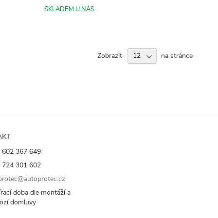
SKLADEM U NÁS
Zobrazit
na stránce
AKT
 602 367 649
 724 301 602
rotec@autoprotec.cz
rací doba dle montáží a
ozí domluvy