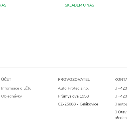
NÁS
SKLADEM U NÁS
ÚČET
PROVOZOVATEL
KONT
Informace o účtu
Auto Protec s.r.o.
+420
Objednávky
Průmyslová 1958
+420
CZ-25088 - Čelákovice
autop
Oteví
předch