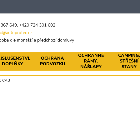
 367 649
,
+420 724 301 602
c@autoprotec.cz
 doba dle montáží a předchozí domluvy
OCHRANNÉ
CAMPING
ÍSLUŠENSTVÍ,
OCHRANA
RÁMY,
STŘEŠNÍ
DOPLŇKY
PODVOZKU
NÁŠLAPY
STANY
E CAB