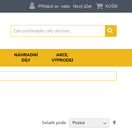
Přihlásit se
Nový účet
KOŠÍK
Vyhledávání
,
NÁHRADNÍ
AKCE,
DÍLY
VÝPRODEJ
Nastavit
Seřadit podle
sestupn