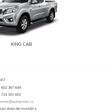
KING CAB
AKT
 602 367 649
 724 301 602
rotec@autoprotec.cz
rací doba dle montáží a