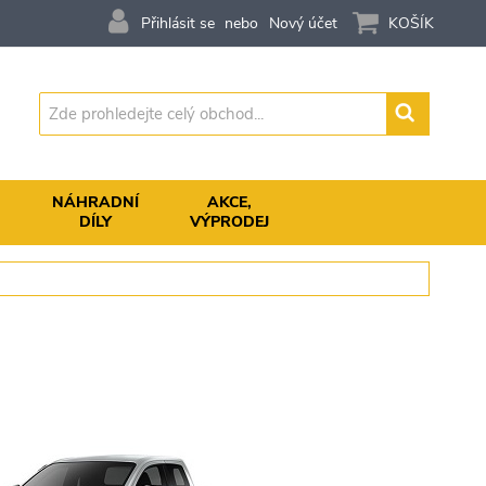
Přihlásit se
Nový účet
KOŠÍK
Vyhledávání
,
NÁHRADNÍ
AKCE,
DÍLY
VÝPRODEJ