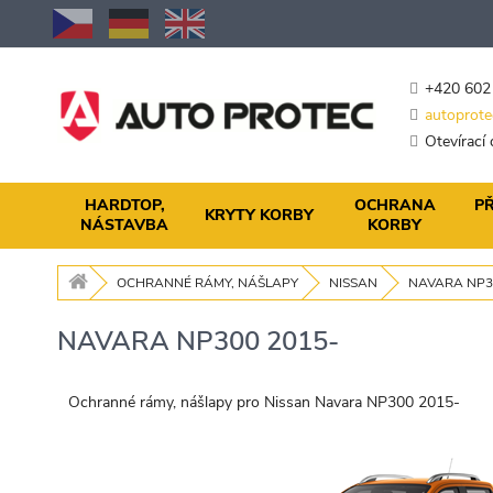
Přejít
na
obsah
+420 602
autoprote
Otevírací
HARDTOP,
OCHRANA
PŘ
KRYTY KORBY
NÁSTAVBA
KORBY
OCHRANNÉ RÁMY, NÁŠLAPY
NISSAN
NAVARA NP3
NAVARA NP300 2015-
Ochranné rámy, nášlapy pro Nissan Navara NP300 2015-