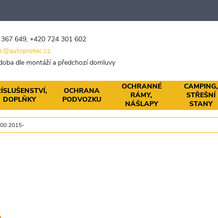
 367 649
,
+420 724 301 602
c@autoprotec.cz
 doba dle montáží a předchozí domluvy
OCHRANNÉ
CAMPING
ÍSLUŠENSTVÍ,
OCHRANA
RÁMY,
STŘEŠNÍ
DOPLŇKY
PODVOZKU
NÁŠLAPY
STANY
00 2015-