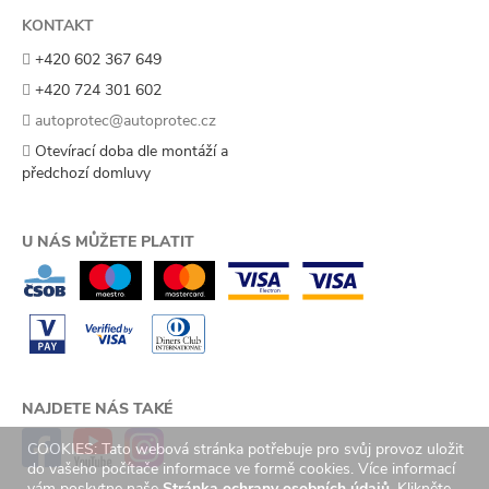
KONTAKT
+420 602 367 649
+420 724 301 602
autoprotec@autoprotec.cz
Otevírací doba dle montáží a
předchozí domluvy
U NÁS MŮŽETE PLATIT
NAJDETE NÁS TAKÉ
COOKIES: Tato webová stránka potřebuje pro svůj provoz uložit
do vašeho počítače informace ve formě cookies. Více informací
vám poskytne naše
Stránka ochrany osobních údajů.
Klikněte