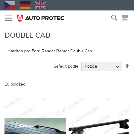
Přejít
Vyhled
na
obsah
DOUBLE CAB
Hardtop pro Ford Ranger Raptor Double Cab
Na
Seřadit podle
se
10
položek