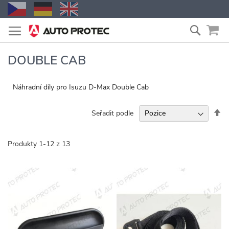
Přejít
Vyhled
na
obsah
DOUBLE CAB
Náhradní díly pro Isuzu D-Max Double Cab
Na
Seřadit podle
se
Produkty
1
-
12
z
13