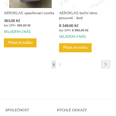
AEROKLAS upevňovací svorka
AEROKLAS boční okno
posuvné - levé
363,00 Kč
8 349,00 Kč
300,00 Kč
6 900,00 Kč
SKLADEM U NÁS
SKLADEM U NÁS
Přidat do košíku
Přidat do košíku
Stránka
Strán
Násled
Právě
Stránka
1
2
si
prohlížíte
stránku
SPOLEČNOST
RYCHLÉ ODKAZY