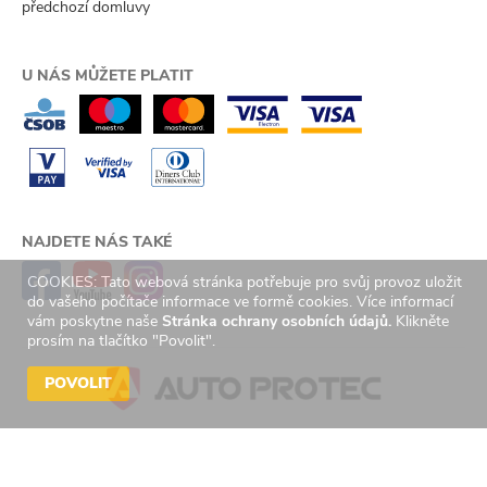
předchozí domluvy
U NÁS MŮŽETE PLATIT
NAJDETE NÁS TAKÉ
COOKIES: Tato webová stránka potřebuje pro svůj provoz uložit
do vašeho počítače informace ve formě cookies. Více informací
vám poskytne naše
Stránka ochrany osobních údajů.
Klikněte
prosím na tlačítko "Povolit".
POVOLIT
© 2026 Auto Protec s.r.o. Všechna práva vyhrazena. | Created by
GetReady
s.r.o.