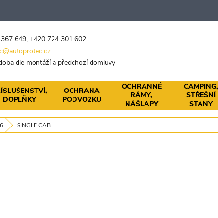
 367 649
,
+420 724 301 602
c@autoprotec.cz
 doba dle montáží a předchozí domluvy
OCHRANNÉ
CAMPING
ÍSLUŠENSTVÍ,
OCHRANA
RÁMY,
STŘEŠNÍ
DOPLŇKY
PODVOZKU
NÁŠLAPY
STANY
26
SINGLE CAB