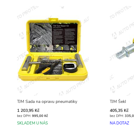
TJM Sada na opravu pneumatiky
TJM Šekl
1 203,95 Kč
405,35 Kč
995,00 Kč
335,0
SKLADEM U NÁS
NA DOTAZ
Přidat do košíku
Přidat do košíku