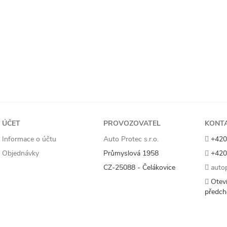
ÚČET
PROVOZOVATEL
KONT
Informace o účtu
Auto Protec s.r.o.
+420
Objednávky
Průmyslová 1958
+420
CZ-25088 - Čelákovice
autop
Oteví
předch