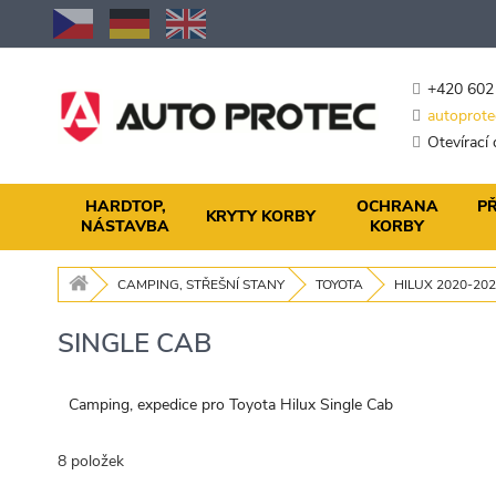
Přejít
na
obsah
+420 602
autoprote
Otevírací
HARDTOP,
OCHRANA
PŘ
KRYTY KORBY
NÁSTAVBA
KORBY
CAMPING, STŘEŠNÍ STANY
TOYOTA
HILUX 2020-20
SINGLE CAB
Camping, expedice pro Toyota Hilux Single Cab
8
položek