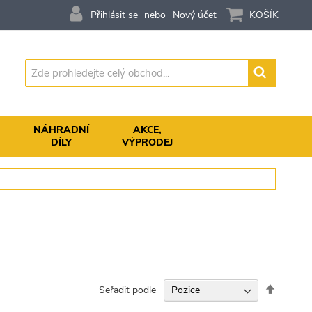
Přihlásit se
Nový účet
KOŠÍK
Vyhledávání
,
NÁHRADNÍ
AKCE,
DÍLY
VÝPRODEJ
Nastavit
Seřadit podle
sestupn