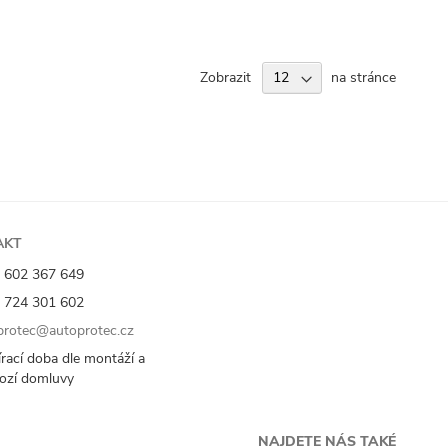
Zobrazit
na stránce
AKT
 602 367 649
 724 301 602
rotec@autoprotec.cz
rací doba dle montáží a
ozí domluvy
NAJDETE NÁS TAKÉ