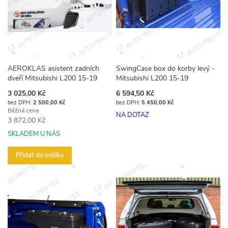
AEROKLAS asistent zadních
SwingCase box do korby levý -
dveří Mitsubishi L200 15-19
Mitsubishi L200 15-19
Akční
3 025,00 Kč
6 594,50 Kč
cena
2 500,00 Kč
5 450,00 Kč
Běžná cena
NA DOTAZ
3 872,00 Kč
SKLADEM U NÁS
Přidat do košíku