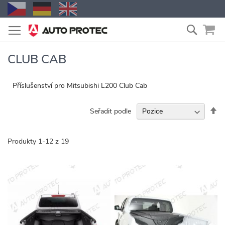
Přejít
Vyhled
na
obsah
CLUB CAB
Příslušenství pro Mitsubishi L200 Club Cab
Na
Seřadit podle
se
Produkty
1
-
12
z
19