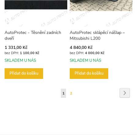
AutoProtec - Těsnění zadních
AutoProtec sklápěcí nášlap –
dveří
Mitsubishi L200
1 331,00 Kč
4 840,00 Kč
1 100,00 Kč
4 000,00 Kč
SKLADEM U NÁS
SKLADEM U NÁS
Přidat do košíku
Přidat do košíku
Stránka
Strán
Násled
Právě
Stránka
1
2
si
prohlížíte
stránku