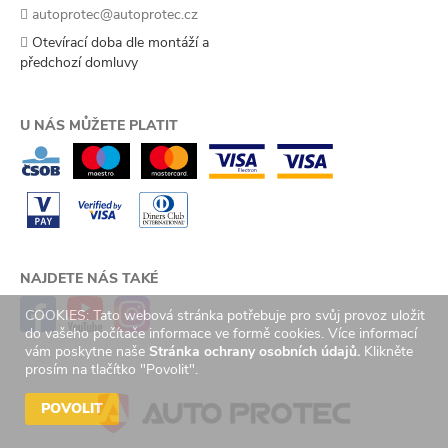
autoprotec@autoprotec.cz
Otevírací doba dle montáží a
předchozí domluvy
U NÁS MŮŽETE PLATIT
NAJDETE NÁS TAKÉ
COOKIES: Tato webová stránka potřebuje pro svůj provoz uložit
do vašeho počítače informace ve formě cookies. Více informací
vám poskytne naše
Stránka ochrany osobních údajů.
Klikněte
prosím na tlačítko "Povolit".
POVOLIT