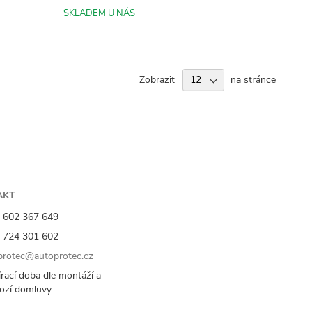
SKLADEM U NÁS
Zobrazit
na stránce
AKT
 602 367 649
 724 301 602
rotec@autoprotec.cz
rací doba dle montáží a
ozí domluvy