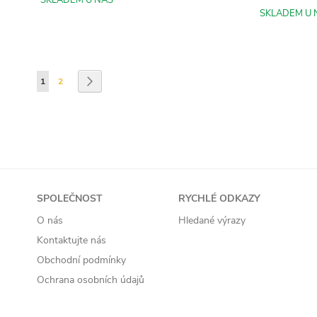
SKLADEM U NÁS
SKLADEM U 
Přidat do košíku
Přidat do košíku
Přidat do košíku
Stránka
Právě si prohlížíte stránku
Stránka
Stránka
Následující
1
2
SPOLEČNOST
RYCHLÉ ODKAZY
O nás
Hledané výrazy
Kontaktujte nás
Obchodní podmínky
Ochrana osobních údajů