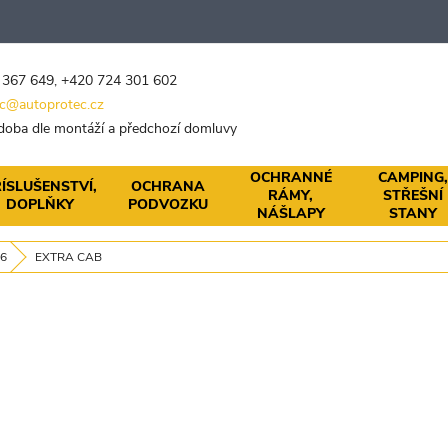
 367 649
,
+420 724 301 602
c@autoprotec.cz
 doba dle montáží a předchozí domluvy
OCHRANNÉ
CAMPING
ÍSLUŠENSTVÍ,
OCHRANA
RÁMY,
STŘEŠNÍ
DOPLŇKY
PODVOZKU
NÁŠLAPY
STANY
26
EXTRA CAB