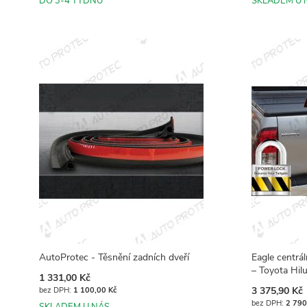
DO 3-4 TÝDNŮ
SKLADEM U 
Přidat do košíku
Přidat do košíku
Přidat do košíku
Přidat do košíku
AutoProtec - Těsnění zadních dveří
Eagle centrá
– Toyota Hil
1 331,00 Kč
3 375,90 Kč
1 100,00 Kč
2 790