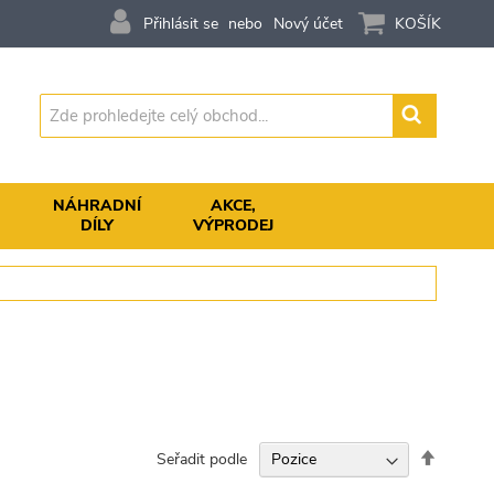
Přihlásit se
Nový účet
KOŠÍK
Vyhledávání
,
NÁHRADNÍ
AKCE,
DÍLY
VÝPRODEJ
Nastavit
Seřadit podle
sestupn