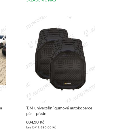
SKLADEM U NÁS
ta
TJM univerzální gumové autokoberce
pár - přední
834,90 Kč
690,00 Kč