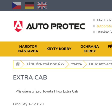
Přejít
na
obsah
+420 602
autoprote
Otevírací
HARDTOP,
OCHRANA
PŘ
KRYTY KORBY
NÁSTAVBA
KORBY
PŘÍSLUŠENSTVÍ, DOPLŇKY
TOYOTA
HILUX 2020-20
EXTRA CAB
Příslušenství pro Toyota Hilux Extra Cab
Produkty
1
-
12
z
20