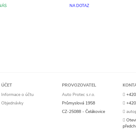
NÁS
NA DOTAZ
ÚČET
PROVOZOVATEL
KONT
Informace o účtu
Auto Protec s.r.o.
+420
Objednávky
Průmyslová 1958
+420
CZ-25088 - Čelákovice
autop
Oteví
předch