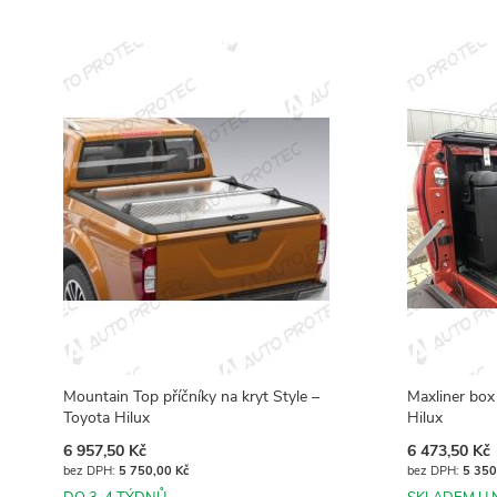
Přidat do košíku
Přidat do košíku
Přidat do košíku
Přidat do košíku
Mountain Top příčníky na kryt Style –
Maxliner box
Toyota Hilux
Hilux
6 957,50 Kč
6 473,50 Kč
5 750,00 Kč
5 350