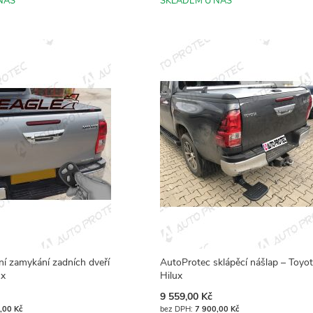
NÁS
SKLADEM U NÁS
lní zamykání zadních dveří
AutoProtec sklápěcí nášlap – Toyo
ux
Hilux
9 559,00 Kč
,00 Kč
7 900,00 Kč