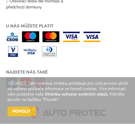
Otevírací doba dle montáží a
předchozí domluvy
U NÁS MŮŽETE PLATIT
NAJDETE NÁS TAKÉ
COOKIES: Tato webová stránka potřebuje pro svůj provoz uložit
do vašeho počítače informace ve formě cookies. Více informací
vám poskytne naše
Stránka ochrany osobních údajů.
Klikněte
prosím na tlačítko "Povolit".
POVOLIT
© 2026 Auto Protec s.r.o. Všechna práva vyhrazena. | Created by
GetReady
s.r.o.