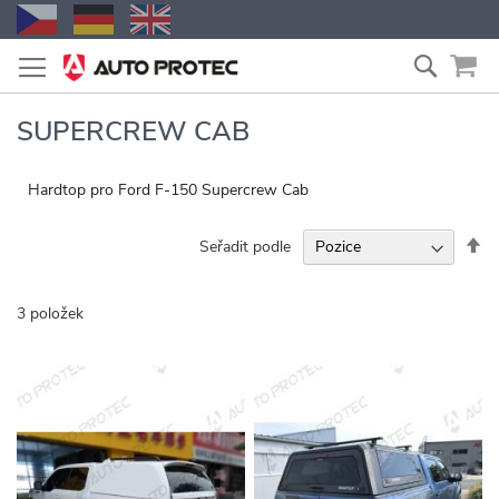
Přejít
Vyhled
na
obsah
SUPERCREW CAB
Hardtop pro Ford F-150 Supercrew Cab
Na
Seřadit podle
se
3
položek