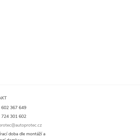
AKT
 602 367 649
 724 301 602
rotec@autoprotec.cz
rací doba dle montáží a