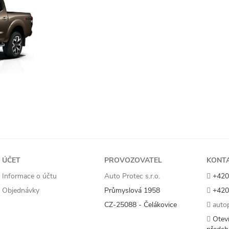
ÚČET
PROVOZOVATEL
KONT
Informace o účtu
Auto Protec s.r.o.
+420
Objednávky
Průmyslová 1958
+420
CZ-25088 - Čelákovice
autop
Oteví