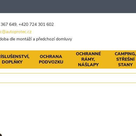
 367 649
,
+420 724 301 602
c@autoprotec.cz
 doba dle montáží a předchozí domluvy
OCHRANNÉ
CAMPING
ÍSLUŠENSTVÍ,
OCHRANA
RÁMY,
STŘEŠNÍ
DOPLŇKY
PODVOZKU
NÁŠLAPY
STANY