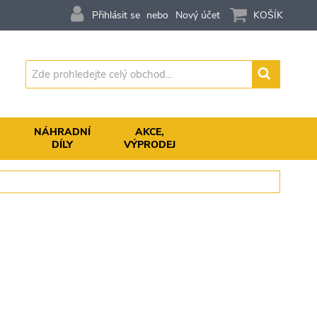
Přihlásit se
Nový účet
KOŠÍK
Vyhledávání
,
NÁHRADNÍ
AKCE,
DÍLY
VÝPRODEJ