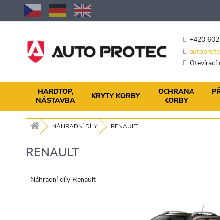
Přejít
na
obsah
+420 602
autoprote
Otevírací
HARDTOP,
OCHRANA
PŘ
KRYTY KORBY
NÁSTAVBA
KORBY
NÁHRADNÍ DÍLY
RENAULT
RENAULT
Náhradní díly Renault