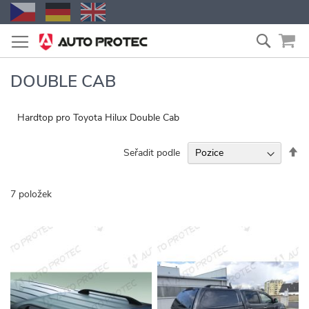
Přejít
Vyhled
na
obsah
DOUBLE CAB
Hardtop pro Toyota Hilux Double Cab
Na
Seřadit podle
se
7
položek