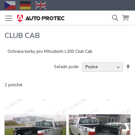
Přejít
Vyhled
na
obsah
CLUB CAB
Ochrana korby pro Mitsubishi L200 Club Cab
Na
Seřadit podle
se
2
položek