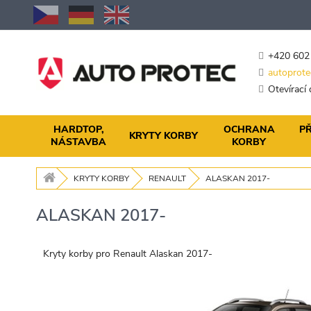
Přejít
na
obsah
+420 602
autoprote
Otevírací
HARDTOP,
OCHRANA
PŘ
KRYTY KORBY
NÁSTAVBA
KORBY
KRYTY KORBY
RENAULT
ALASKAN 2017-
ALASKAN 2017-
Kryty korby pro Renault Alaskan 2017-