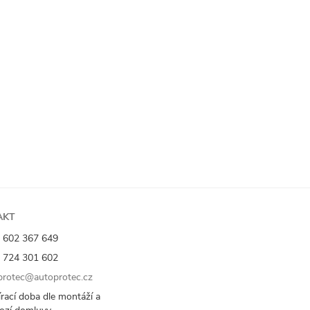
AKT
 602 367 649
 724 301 602
rotec@autoprotec.cz
rací doba dle montáží a