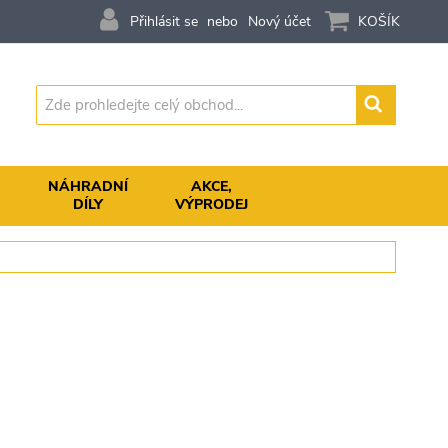
Přihlásit se
Nový účet
KOŠÍK
Vyhledávání
,
NÁHRADNÍ
AKCE,
DÍLY
VÝPRODEJ