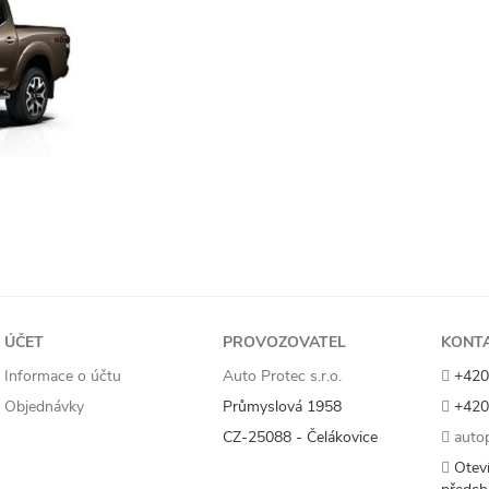
ÚČET
PROVOZOVATEL
KONT
Informace o účtu
Auto Protec s.r.o.
+420
Objednávky
Průmyslová 1958
+420
CZ-25088 - Čelákovice
autop
Oteví