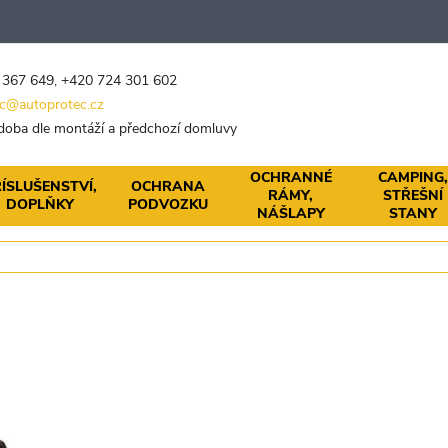
 367 649
,
+420 724 301 602
c@autoprotec.cz
 doba dle montáží a předchozí domluvy
OCHRANNÉ
CAMPING
ÍSLUŠENSTVÍ,
OCHRANA
RÁMY,
STŘEŠNÍ
DOPLŇKY
PODVOZKU
NÁŠLAPY
STANY