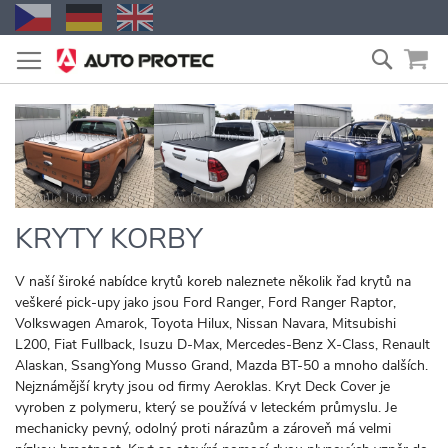
Přejít
Vyhled
na
obsah
KRYTY KORBY
V naší široké nabídce krytů koreb naleznete několik řad krytů na
veškeré pick-upy jako jsou Ford Ranger, Ford Ranger Raptor,
Volkswagen Amarok, Toyota Hilux, Nissan Navara, Mitsubishi
L200, Fiat Fullback, Isuzu D-Max, Mercedes-Benz X-Class, Renault
Alaskan, SsangYong Musso Grand, Mazda BT-50 a mnoho dalších.
Nejznámější kryty jsou od firmy Aeroklas. Kryt Deck Cover je
vyroben z polymeru, který se používá v leteckém průmyslu. Je
mechanicky pevný, odolný proti nárazům a zároveň má velmi