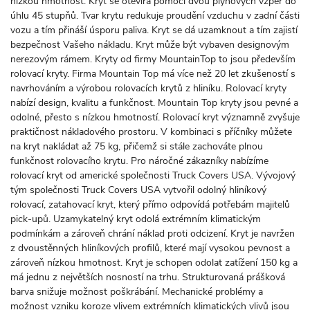
nízkou hmotnost. Kryt se otevírá pomocí dvou plynových vzpěr do
úhlu 45 stupňů. Tvar krytu redukuje proudění vzduchu v zadní části
vozu a tím přináší úsporu paliva. Kryt se dá uzamknout a tím zajistí
bezpečnost Vašeho nákladu. Kryt může být vybaven designovým
nerezovým rámem. Kryty od firmy MountainTop to jsou především
rolovací kryty. Firma Mountain Top má více než 20 let zkušeností s
navrhováním a výrobou rolovacích krytů z hliníku. Rolovací kryty
nabízí design, kvalitu a funkčnost. Mountain Top kryty jsou pevné a
odolné, přesto s nízkou hmotností. Rolovací kryt významně zvyšuje
praktičnost nákladového prostoru. V kombinaci s příčníky můžete
na kryt nakládat až 75 kg, přičemž si stále zachováte plnou
funkčnost rolovacího krytu. Pro náročné zákazníky nabízíme
rolovací kryt od americké společnosti Truck Covers USA. Vývojový
tým společnosti Truck Covers USA vytvořil odolný hliníkový
rolovací, zatahovací kryt, který přímo odpovídá potřebám majitelů
pick-upů. Uzamykatelný kryt odolá extrémním klimatickým
podmínkám a zároveň chrání náklad proti odcizení. Kryt je navržen
z dvoustěnných hliníkových profilů, které mají vysokou pevnost a
zároveň nízkou hmotnost. Kryt je schopen odolat zatížení 150 kg a
má jednu z největších nosností na trhu. Strukturovaná prášková
barva snižuje možnost poškrábání. Mechanické problémy a
možnost vzniku koroze vlivem extrémních klimatických vlivů jsou