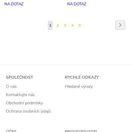
NA DOTAZ
NA DOTAZ
Stránka
Strán
Násled
Právě
Stránka
Stránka
Stránka
Stránka
1
2
3
4
5
si
prohlížíte
stránku
SPOLEČNOST
RYCHLÉ ODKAZY
O nás
Hledané výrazy
Kontaktujte nás
Obchodní podmínky
Ochrana osobních údajů
ÚČET
PROVOZOVATEL