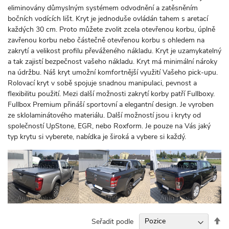
eliminovány důmyslným systémem odvodnění a zatěsněním
bočních vodících lišt. Kryt je jednoduše ovládán tahem s aretací
každých 30 cm. Proto můžete zvolit zcela otevřenou korbu, úplně
zavřenou korbu nebo částečně otevřenou korbu s ohledem na
zakrytí a velikost profilu převáženého nákladu. Kryt je uzamykatelný
a tak zajistí bezpečnost vašeho nákladu. Kryt má minimální nároky
na údržbu. Náš kryt umožní komfortnější využití Vašeho pick-upu.
Rolovací kryt v sobě spojuje snadnou manipulaci, pevnost a
flexibilitu použití. Mezi další možnosti zakrytí korby patří Fullboxy.
Fullbox Premium přináší sportovní a elegantní design. Je vyroben
ze sklolaminátového materiálu. Další možností jsou i kryty od
společností UpStone, EGR, nebo Roxform. Je pouze na Vás jaký
typ krytu si vyberete, nabídka je široká a vybere si každý.
Na
Seřadit podle