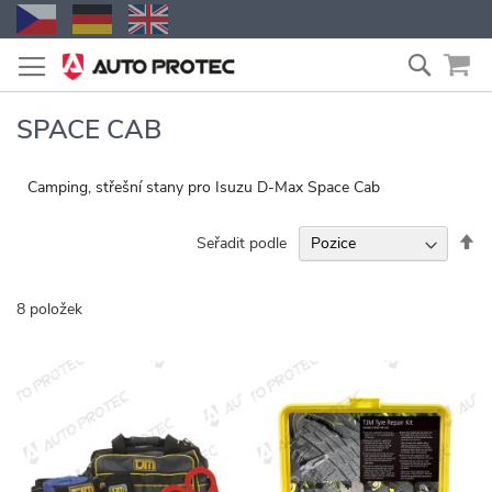
Přejít
Vyhled
na
obsah
SPACE CAB
Camping, střešní stany pro Isuzu D-Max Space Cab
Na
Seřadit podle
se
8
položek