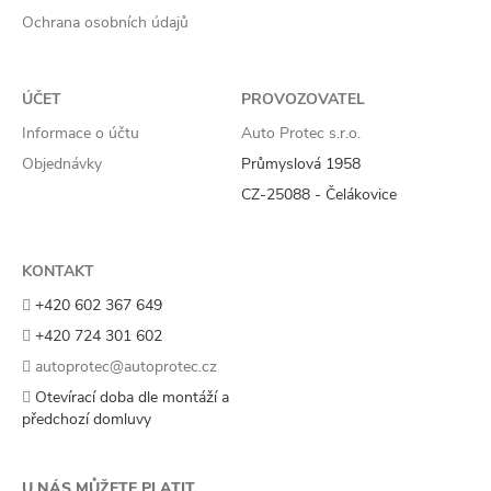
Ochrana osobních údajů
ÚČET
PROVOZOVATEL
Informace o účtu
Auto Protec s.r.o.
Objednávky
Průmyslová 1958
CZ-25088 - Čelákovice
KONTAKT
+420 602 367 649
+420 724 301 602
autoprotec@autoprotec.cz
Otevírací doba dle montáží a
předchozí domluvy
U NÁS MŮŽETE PLATIT