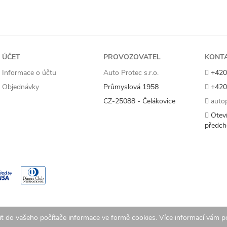
ÚČET
PROVOZOVATEL
KONT
Informace o účtu
Auto Protec s.r.o.
+420
Objednávky
Průmyslová 1958
+420
CZ-25088 - Čelákovice
autop
Oteví
předch
t do vašeho počítače informace ve formě cookies. Více informací vám 