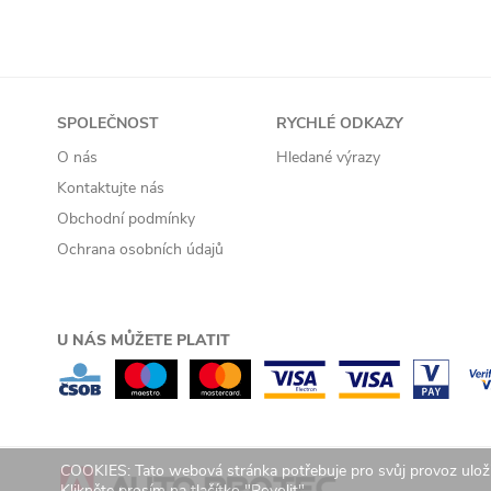
SPOLEČNOST
RYCHLÉ ODKAZY
O nás
Hledané výrazy
Kontaktujte nás
Obchodní podmínky
Ochrana osobních údajů
U NÁS MŮŽETE PLATIT
COOKIES: Tato webová stránka potřebuje pro svůj provoz uloži
Klikněte prosím na tlačítko "Povolit".