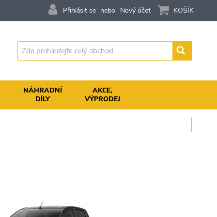
Přihlásit se
Nový účet
KOŠÍK
Vyhledávání
,
NÁHRADNÍ
AKCE,
DÍLY
VÝPRODEJ