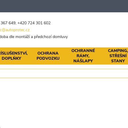
 367 649
,
+420 724 301 602
c@autoprotec.cz
 doba dle montáží a předchozí domluvy
OCHRANNÉ
CAMPING
ÍSLUŠENSTVÍ,
OCHRANA
RÁMY,
STŘEŠNÍ
DOPLŇKY
PODVOZKU
NÁŠLAPY
STANY