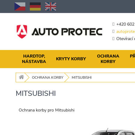
Přejít
na
obsah
+420 602
autoprote
Otevírací
HARDTOP,
OCHRANA
PŘ
KRYTY KORBY
NÁSTAVBA
KORBY
OCHRANA KORBY
MITSUBISHI
MITSUBISHI
Ochrana korby pro Mitsubishi