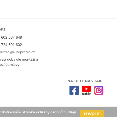
AKT
 602 367 649
 724 301 602
rotec@autoprotec.cz
rací doba dle montáží a
ozí domluvy
NAJDETE NÁS TAKÉ
poskytne naše
Stránka ochrany osobních údajů.
POVOLIT