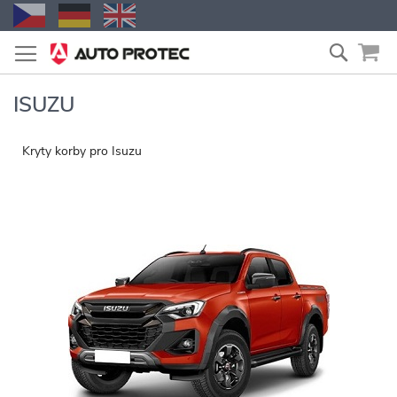
Přejít
Vyhled
na
obsah
ISUZU
Kryty korby pro Isuzu