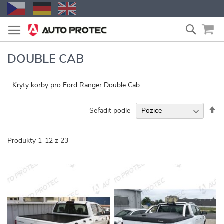
Přejít
Vyhled
na
obsah
DOUBLE CAB
Kryty korby pro Ford Ranger Double Cab
Na
Seřadit podle
se
Produkty
1
-
12
z
23