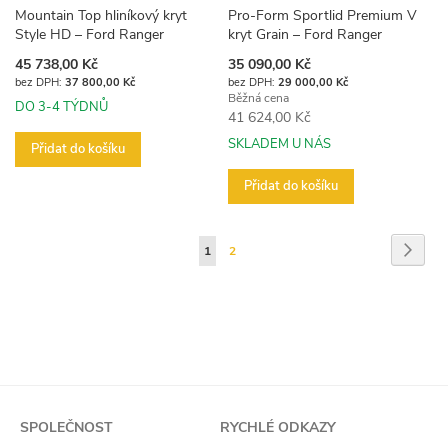
Mountain Top hliníkový kryt
Pro-Form Sportlid Premium V
Style HD – Ford Ranger
kryt Grain – Ford Ranger
Akční
45 738,00 Kč
35 090,00 Kč
cena
37 800,00 Kč
29 000,00 Kč
Běžná cena
DO 3-4 TÝDNŮ
41 624,00 Kč
SKLADEM U NÁS
Přidat do košíku
Přidat do košíku
Stránka
Strán
Násled
Právě
Stránka
1
2
si
prohlížíte
stránku
SPOLEČNOST
RYCHLÉ ODKAZY