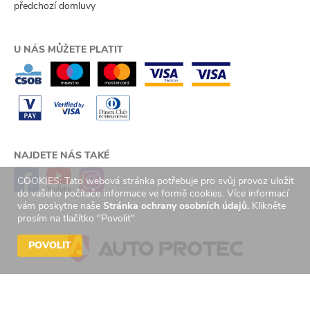
předchozí domluvy
U NÁS MŮŽETE PLATIT
NAJDETE NÁS TAKÉ
COOKIES: Tato webová stránka potřebuje pro svůj provoz uložit
do vašeho počítače informace ve formě cookies. Více informací
vám poskytne naše
Stránka ochrany osobních údajů.
Klikněte
prosím na tlačítko "Povolit".
POVOLIT
© 2026 Auto Protec s.r.o. Všechna práva vyhrazena. | Created by
GetReady
s.r.o.