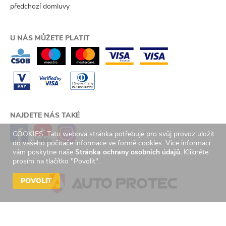
předchozí domluvy
U NÁS MŮŽETE PLATIT
NAJDETE NÁS TAKÉ
COOKIES: Tato webová stránka potřebuje pro svůj provoz uložit
do vašeho počítače informace ve formě cookies. Více informací
vám poskytne naše
Stránka ochrany osobních údajů.
Klikněte
prosím na tlačítko "Povolit".
POVOLIT
© 2026 Auto Protec s.r.o. Všechna práva vyhrazena. | Created by
GetReady
s.r.o.