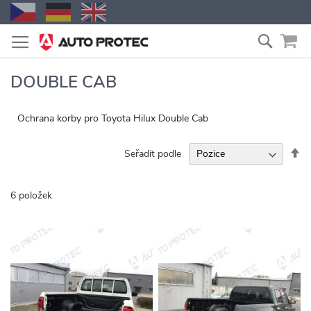
Přejít
Vyhled
na
obsah
DOUBLE CAB
Ochrana korby pro Toyota Hilux Double Cab
Na
Seřadit podle
se
6
položek