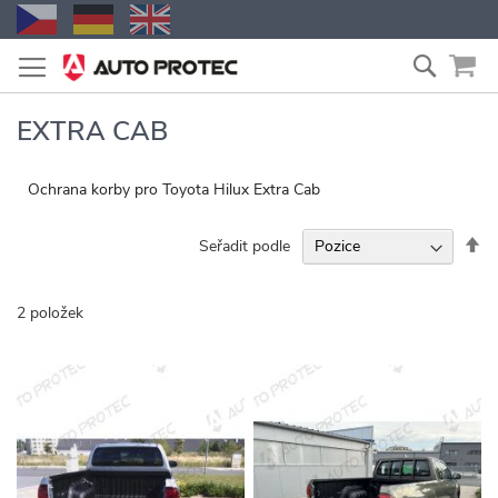
Přejít
Vyhled
na
obsah
EXTRA CAB
Ochrana korby pro Toyota Hilux Extra Cab
Na
Seřadit podle
se
2
položek