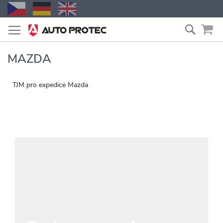
Přejít
Vyhled
na
obsah
MAZDA
TJM pro expedice Mazda