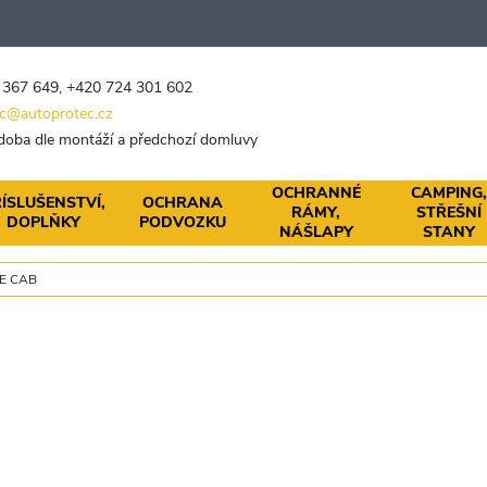
 367 649
,
+420 724 301 602
c@autoprotec.cz
 doba dle montáží a předchozí domluvy
OCHRANNÉ
CAMPING
ÍSLUŠENSTVÍ,
OCHRANA
RÁMY,
STŘEŠNÍ
DOPLŇKY
PODVOZKU
NÁŠLAPY
STANY
E CAB