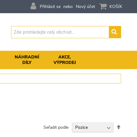
Přihlásit se
Nový účet
KOŠÍK
Vyhledávání
,
NÁHRADNÍ
AKCE,
DÍLY
VÝPRODEJ
Nastavit
Seřadit podle
sestupn