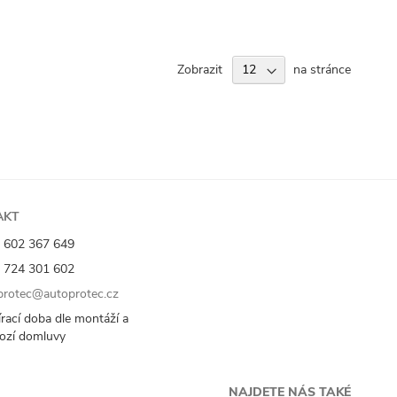
Zobrazit
na stránce
AKT
 602 367 649
 724 301 602
rotec@autoprotec.cz
rací doba dle montáží a
ozí domluvy
NAJDETE NÁS TAKÉ