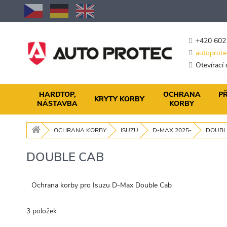
Přejít
na
obsah
+420 602
autoprote
Otevírací
HARDTOP,
OCHRANA
PŘ
KRYTY KORBY
NÁSTAVBA
KORBY
OCHRANA KORBY
ISUZU
D-MAX 2025-
DOUBL
DOUBLE CAB
Ochrana korby pro Isuzu D-Max Double Cab
3
položek