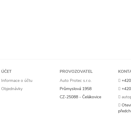
ÚČET
PROVOZOVATEL
KONT
Informace o účtu
Auto Protec s.r.o.
+420
Objednávky
Průmyslová 1958
+420
CZ-25088 - Čelákovice
autop
Oteví
předch