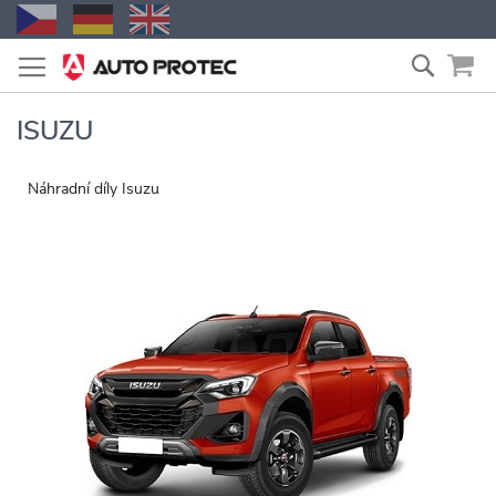
Přejít
Vyhled
na
obsah
ISUZU
Náhradní díly Isuzu