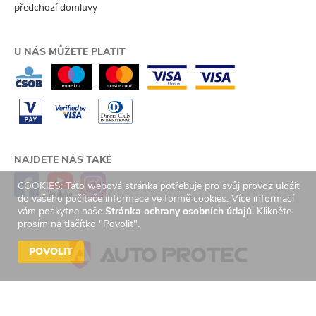
předchozí domluvy
U NÁS MŮŽETE PLATIT
NAJDETE NÁS TAKÉ
COOKIES: Tato webová stránka potřebuje pro svůj provoz uložit
do vašeho počítače informace ve formě cookies. Více informací
vám poskytne naše
Stránka ochrany osobních údajů.
Klikněte
prosím na tlačítko "Povolit".
POVOLIT
© 2026 Auto Protec s.r.o. Všechna práva vyhrazena. | Created by
GetReady
s.r.o.